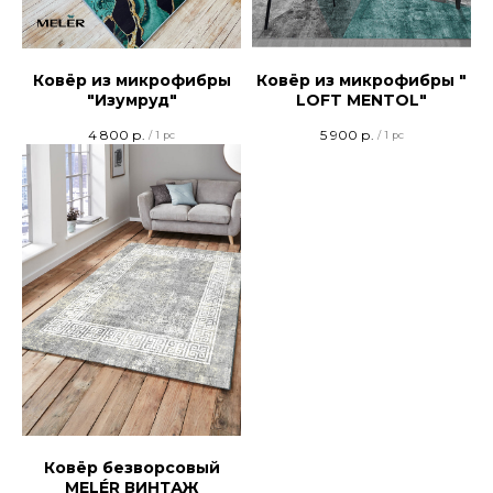
Ковёр из микрофибры
Ковёр из микрофибры "
"Изумруд"
LOFT MENTOL"
4 800
р.
5 900
р.
/
1 pc
/
1 pc
Ковёр безворсовый
MELÉR ВИНТАЖ