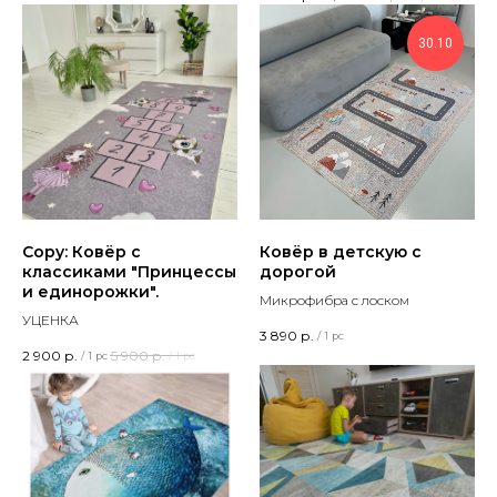
30.10
Copy: Ковёр с
Ковёр в детскую с
классиками "Принцессы
дорогой
и единорожки".
Микрофибра с лоском
УЦЕНКА
3 890
р.
/
1 pc
2 900
р.
5 900
р.
/
1 pc
/
1 pc