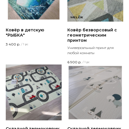
Ковёр в детскую
Ковёр безворсовый с
"РЫБКА"
геометрическим
принтом
3 400
р.
/
1 pc
Универсальный принт для
любой комнаты
6 900
р.
/
1 pc
Складной термоковрик
Складной термоковрик