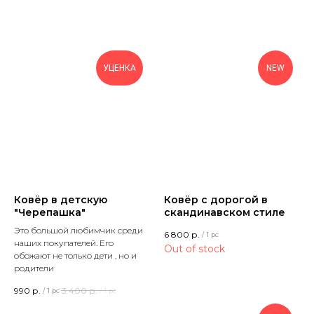
УЦЕНКА
NEW
Ковёр в детскую
Ковёр с дорогой в
"Черепашка"
скандинавском стиле
Это большой любимчик среди
6 800
р.
/
1 pc
наших покупателей. Его
Out of stock
обожают не только дети , но и
родители
990
р.
3 400
р.
/
1 pc
/
1 pc