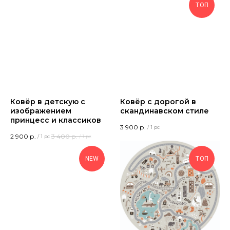
ТОП
Ковёр в детскую с
Ковёр с дорогой в
изображением
скандинавском стиле
принцесс и классиков
3 900
р.
/
1 pc
2 900
р.
3 400
р.
/
1 pc
/
1 pc
NEW
ТОП