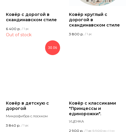
Ковёр с дорогой в
Ковёр круглый с
скандинавском стиле
дорогой в
скандинавском стиле
6 400
р.
/
1 pc
3 800
р.
Out of stock
/
1 pc
30.06
Ковёр в детскую с
Ковёр с классиками
дорогой
"Принцессы и
единорожки".
Микрофибра с лоскком
УЦЕНКА
3 840
р.
/
1 pc
2 900
р.
5 900
р.
/
1 pc
/
1 pc