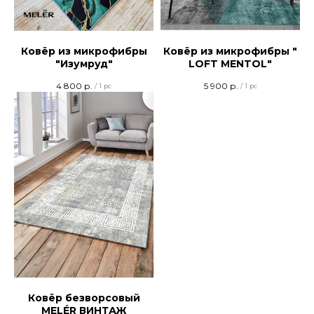
Ковёр из микрофибры
Ковёр из микрофибры "
"Изумруд"
LOFT MENTOL"
4 800
р.
5 900
р.
/
1 pc
/
1 pc
Ковёр безворсовый
MELÉR ВИНТАЖ