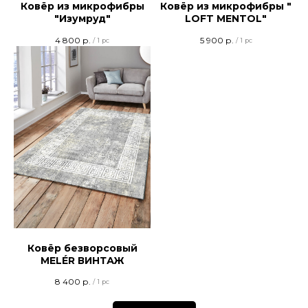
Ковёр из микрофибры
Ковёр из микрофибры "
"Изумруд"
LOFT MENTOL"
4 800
р.
5 900
р.
/
1 pc
/
1 pc
Ковёр безворсовый
MELÉR ВИНТАЖ
8 400
р.
/
1 pc