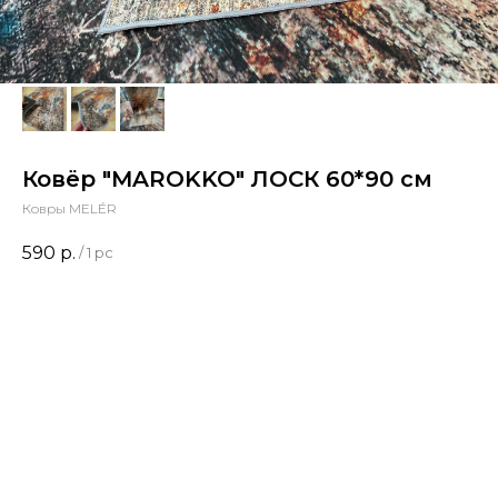
Ковёр "MAROKKO" ЛОСК 60*90 см
Ковры MELÉR
590
р.
/
1 pc
Размер
Добавить в корзину
MELÉR - это мягкий, тёплый и практичный безворсовый
ковер из микрофибры.