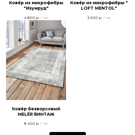
Ковёр из микрофибры
Ковёр из микрофибры "
"Изумруд"
LOFT MENTOL"
4 800
р.
5 900
р.
/
1 pc
/
1 pc
Ковёр безворсовый
MELÉR ВИНТАЖ
8 400
р.
/
1 pc