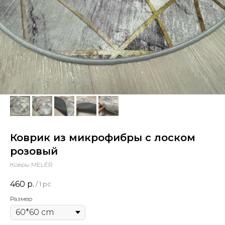
Коврик из микрофибры с лоском
розовый
Ковры MELÉR
460
р.
/
1 pc
Размер