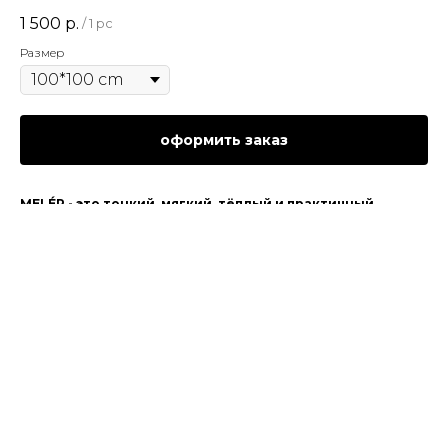
1 500
р.
/
1 pc
Размер
оформить заказ
MELÉR - это тонкий, мягкий, тёплый и практичный
безворсовый ковер из микрофибры.
Индивидуальное изготовление по сроку занимает от 30 рабочих
дней ( это примерно 6 недель).
Данная модель доступна для заказа в любом размере квадрата.
100*100 см
200*200 см
300*300 см
Материал: Микрофибра PREMIUM
Размер: 180*250 см
Цвет: Серый, черный, золотинка
Стиль: Лофт