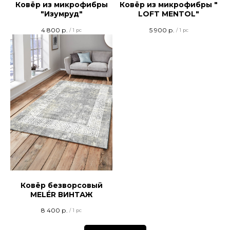
Ковёр из микрофибры
Ковёр из микрофибры "
"Изумруд"
LOFT MENTOL"
4 800
р.
5 900
р.
/
1 pc
/
1 pc
Ковёр безворсовый
MELÉR ВИНТАЖ
8 400
р.
/
1 pc