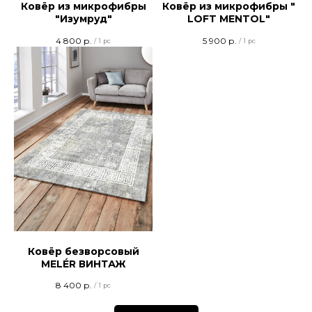
Ковёр из микрофибры
Ковёр из микрофибры "
"Изумруд"
LOFT MENTOL"
4 800
р.
5 900
р.
/
1 pc
/
1 pc
Ковёр безворсовый
MELÉR ВИНТАЖ
8 400
р.
/
1 pc