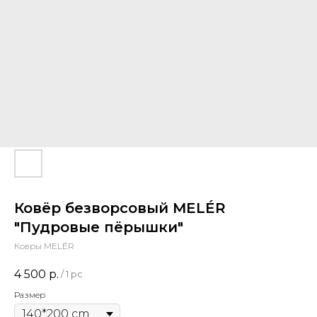
Ковёр безворсовый MELÉR
"Пудровые пёрышки"
Ковры MELÉR
4 500
р.
/
1 pc
Размер