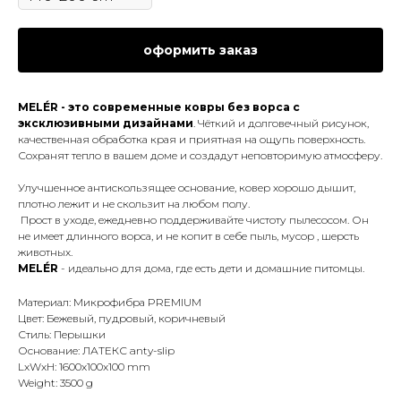
оформить заказ
MELÉR - это современные ковры без ворса с
эксклюзивными дизайнами
. Чёткий и долговечный рисунок,
качественная обработка края и приятная на ощупь поверхность.
Сохранят тепло в вашем доме и создадут неповторимую атмосферу.
Улучшенное антискользящее основание, ковер хорошо дышит,
плотно лежит и не скользит на любом полу.
Прост в уходе, ежедневно поддерживайте чистоту пылесосом. Он
не имеет длинного ворса, и не копит в себе пыль, мусор , шерсть
животных.
MELÉR
- идеально для дома, где есть дети и домашние питомцы.
Материал: Микрофибра PREMIUM
Цвет: Бежевый, пудровый, коричневый
Стиль: Перышки
Основание: ЛАТЕКС anty-slip
LxWxH: 1600x100x100 mm
Weight: 3500 g