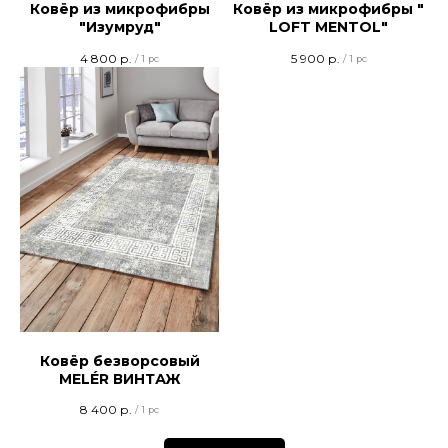
Ковёр из микрофибры
Ковёр из микрофибры "
"Изумруд"
LOFT MENTOL"
4 800
р.
5 900
р.
/
1 pc
/
1 pc
Ковёр безворсовый
MELÉR ВИНТАЖ
8 400
р.
/
1 pc