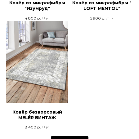
Ковёр из микрофибры
Ковёр из микрофибры "
"Изумруд"
LOFT MENTOL"
4 800
р.
5 900
р.
/
1 pc
/
1 pc
Ковёр безворсовый
MELÉR ВИНТАЖ
8 400
р.
/
1 pc