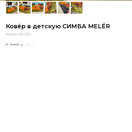
Ковёр в детскую СИМБА MELÉR
Ковры MELÉR
5 200
р.
/
1 pc
Размер
Out of stock
MELÉR - это тонкий, мягкий, тёплый и практичный
безворсовый ковер из микрофибры.
Основание имеет силиконовую перфорацию, за счёт которой он
плотно фиксируется на полу и не скользит.
Ковёр прост в уходе, ежедневно поддерживайте чистоту пылесосом.