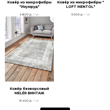
Ковёр из микрофибры
Ковёр из микрофибры "
"Изумруд"
LOFT MENTOL"
4 800
р.
5 900
р.
/
1 pc
/
1 pc
Ковёр безворсовый
MELÉR ВИНТАЖ
8 400
р.
/
1 pc