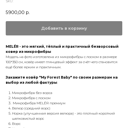
SKU:
5900,00
р.
Добавить в корзину
MELÉR - это мягкий, тёплый и практичный безворсовый
ковер из микрофибры
Модель на фото изготовлена из микрофибры с лоском в размере
100*350 см, ковёр имеет глянцевый эффект за счёт чего становится
ещё более ярким и практичным.
Закажите ковёр "My Forest Baby" по своим размерам на
выбор из любой фактуры
:
Микрофибра без ворса
Микрофибра с лоском
Микрофибра MELÉR премиум
Велюр (средний ворс)
Норка (улучшенная версия велюра) - это плотный короткий
шелковистый ворс
Ворс