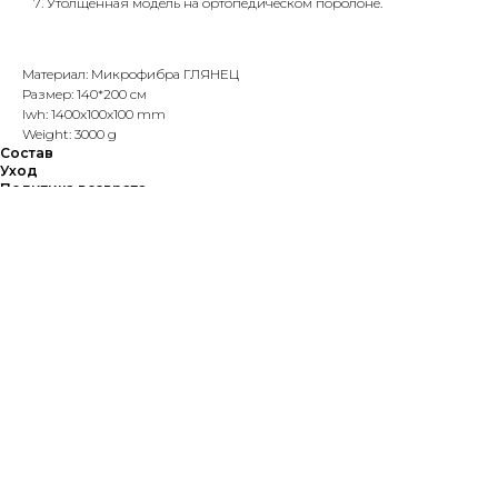
Утолщённая модель на ортопедическом поролоне.
Материал: Микрофибра ГЛЯНЕЦ
Размер: 140*200 см
lwh: 1400x100x100 mm
Weight: 3000 g
Состав
Уход
Политика возврата
Состав
Ковры MELÉR состоят из 3-х слоёв:
◽️ мягкая и приятной на ощупь микрофибра, которая не потеряет цвет и
яркость после стирок.
◽️ гипоаллергенный и теплоёмкий войлок - придающий коврику мягкость
и толщину.
◽️ нескользящее покрытие Hot-melt, которое оставит коврик на месте даже
на ламинате и плитке.
Уход
MELÉR - это любовь с первой уборки!
Все наши ковры можно мыть,
чистить средствами для ковров, стирать кёрхером, так же допускается
химчистка. Ковёр не линяет, не теряет форму. Локальные пятна легко
удалить мягкой губкой с мыльной водой. Ежедневно поддерживайте
чистоту пылесосом. Для робота - пылесоса включите настройку "турбо